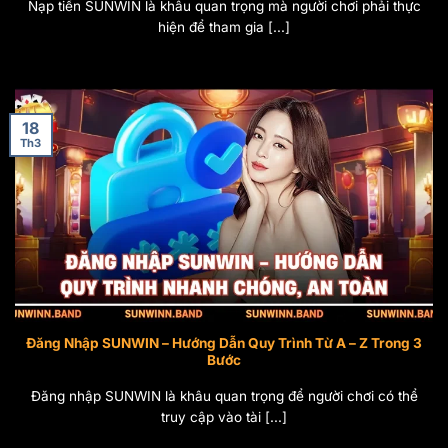
Nạp tiền SUNWIN là khâu quan trọng mà người chơi phải thực
hiện để tham gia [...]
18
Th3
Đăng Nhập SUNWIN – Hướng Dẫn Quy Trình Từ A – Z Trong 3
Bước
Đăng nhập SUNWIN là khâu quan trọng để người chơi có thể
truy cập vào tài [...]