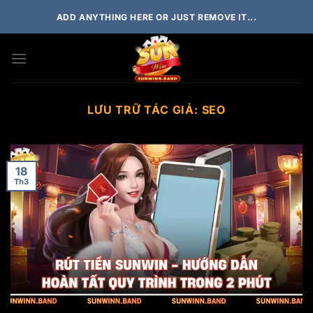
Bỏ
ADD ANYTHING HERE OR JUST REMOVE IT...
qua
nội
dung
LƯU TRỮ TÁC GIẢ:
SEO
18
Th3