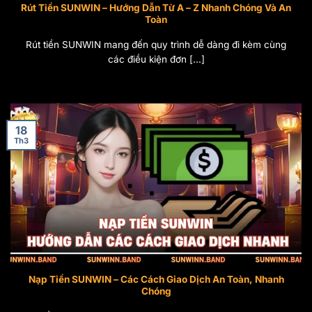
Rút Tiền SUNWIN – Hướng Dẫn Từ A – Z Nhanh Chóng Và An
Toàn
Rút tiền SUNWIN mang đến quy trình dễ dàng đi kèm cùng
các điều kiện đơn [...]
18
Th3
Nạp Tiền SUNWIN – Các Cách Giao Dịch An Toàn, Nhanh
Chóng