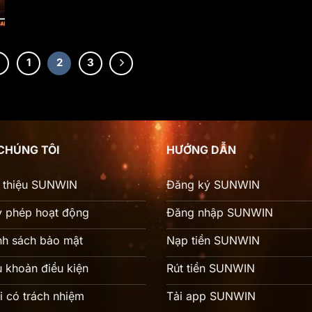
1
2
3
CHÚNG TÔI
HƯỚNG DẪN
i thiệu SUNWIN
Đăng ký SUNWIN
y phép hoạt động
Đăng nhập SUNWIN
nh sách bảo mật
Nạp tiền SUNWIN
u khoản điều kiện
Rút tiền SUNWIN
i có trách nhiệm
Tải app SUNWIN