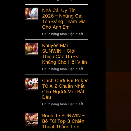
Tool
Tài
Nhà Cái Uy Tín
Xỉu
2026 – Những Cái
Miễn
Tên Đáng Tham Gia
Phí
Cho Anh Em
Phổ
Biến
Chức năng bình luận bị tắt
ở
Và
Nhà
Cách
Cái
Khuyến Mãi
Sử
Uy
SUNWIN – Giới
Dụng
Tín
Thiệu Các Ưu Đãi
Hiệu
2026
Khủng Cho Hội Viên
Quả
–
Những
Chức năng bình luận bị tắt
ở
Cái
Khuyến
Tên
Mãi
Cách Chơi Bài Poker
Đáng
SUNWIN
Từ A-Z Chuẩn Nhất
Tham
–
Cho Người Mới Bắt
Gia
Giới
Đầu
Cho
Thiệu
Anh
Các
Chức năng bình luận bị tắt
ở
Em
Ưu
Cách
Đãi
Chơi
Roulette SUNWIN –
Khủng
Bài
Bỏ Túi Top 3 Chiến
Cho
Poker
Thuật Thắng Lớn
Hội
Từ