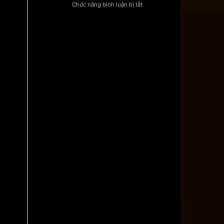
Chức năng bình luận bị tắt
Viên
ở
A-
Roulette
Z
SUNWIN
Chuẩn
–
Nhất
Bỏ
Cho
Túi
Người
Top
Mới
3
Bắt
Chiến
Đầu
Thuật
Thắng
Lớn