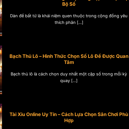
Bộ Số
Dàn đề bất tử là khái niệm quen thuộc trong cộng đồng yêu
thích phân [...]
Bạch Thủ Lô – Hình Thức Chọn Số Lô Đề Được Quan
Tâm
Bạch thủ lô là cách chọn duy nhất một cặp số trong mỗi kỳ
quay [...]
Tài Xỉu Online Uy Tín – Cách Lựa Chọn Sân Chơi Phù
Hợp