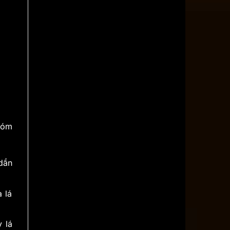
Bỏ
Cho
Túi
Người
Top
Mới
3
Bắt
Chiến
Đầu
Thuật
Thắng
Lớn
tóm
dần
 lá
 lá