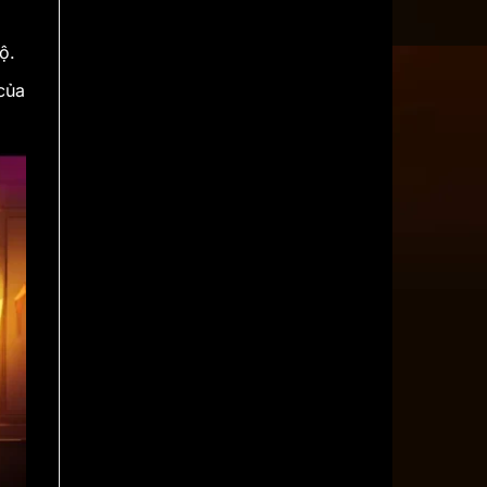
ộ.
của