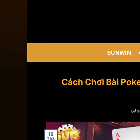
Bỏ
qua
nội
dung
SUNWIN
Cách Chơi Bài Pok
ĐĂN
18
Th3