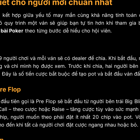
tiết cho người mới chuẩn nhất
n, kết hợp giữa yếu tố may mắn cùng khả năng tính toán 
rõ quy trình một ván sẽ giúp bạn tự tin hơn khi tham gia 
 bài Poker
theo từng bước dễ hiểu cho hội viên.
 người chơi và mỗi ván sẽ có dealer để chia. Khi bắt đầu,
 và chỉ mình họ được xem. Trước khi chia, hai người bên t
d. Đây là số tiền cược bắt buộc để tạo pot và bắt đầu ván đấ
re Flop
ầu tiên gọi là Pre Flop sẽ bắt đầu từ người bên trái Big Bl
Call – theo cược hoặc Raise – tăng cược tùy vào sức mạnh 
chip, người muốn theo phải đặt ít nhất 20 chip vào pot. V
ho đến khi tất cả người chơi đặt cược ngang nhau hoặc bỏ.