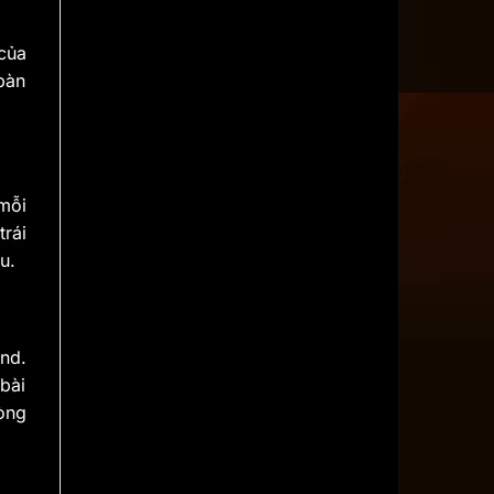
của
bàn
 mỗi
rái
u.
ind.
bài
òng