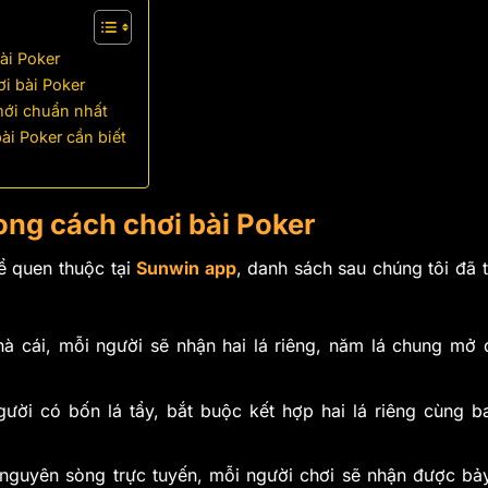
ài Poker
ơi bài Poker
mới chuẩn nhất
ài Poker cần biết
rong cách chơi bài Poker
ể quen thuộc tại
Sunwin app
, danh sách sau chúng tôi đã 
hà cái, mỗi người sẽ nhận hai lá riêng, năm lá chung mở 
ười có bốn lá tẩy, bắt buộc kết hợp hai lá riêng cùng ba
nguyên sòng trực tuyến, mỗi người chơi sẽ nhận được bảy