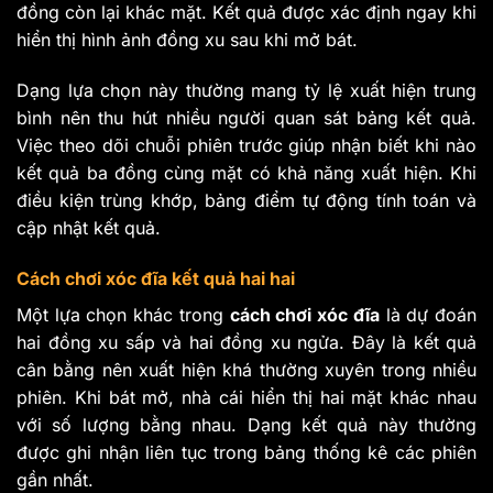
đồng còn lại khác mặt. Kết quả được xác định ngay khi
hiển thị hình ảnh đồng xu sau khi mở bát.
Dạng lựa chọn này thường mang tỷ lệ xuất hiện trung
bình nên thu hút nhiều người quan sát bảng kết quả.
Việc theo dõi chuỗi phiên trước giúp nhận biết khi nào
kết quả ba đồng cùng mặt có khả năng xuất hiện. Khi
điều kiện trùng khớp, bảng điểm tự động tính toán và
cập nhật kết quả.
Cách chơi xóc đĩa kết quả hai hai
Một lựa chọn khác trong
cách chơi xóc đĩa
là dự đoán
hai đồng xu sấp và hai đồng xu ngửa. Đây là kết quả
cân bằng nên xuất hiện khá thường xuyên trong nhiều
phiên. Khi bát mở, nhà cái hiển thị hai mặt khác nhau
với số lượng bằng nhau. Dạng kết quả này thường
được ghi nhận liên tục trong bảng thống kê các phiên
gần nhất.