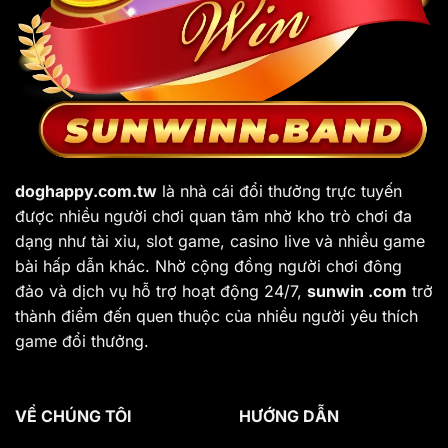
doghappy.com.tw
là nhà cái đổi thưởng trực tuyến
được nhiều người chơi quan tâm nhờ kho trò chơi đa
dạng như tài xỉu, slot game, casino live và nhiều game
bài hấp dẫn khác. Nhờ cộng đồng người chơi đông
đảo và dịch vụ hỗ trợ hoạt động 24/7,
sunwin .com
trở
thành điểm đến quen thuộc của nhiều người yêu thích
game đổi thưởng.
VỀ CHÚNG TÔI
HƯỚNG DẪN