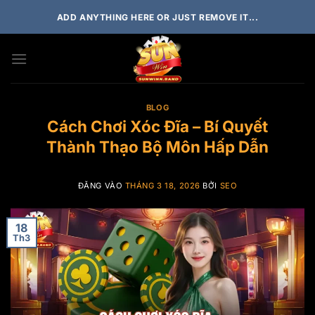
Bỏ
ADD ANYTHING HERE OR JUST REMOVE IT...
qua
nội
dung
BLOG
Cách Chơi Xóc Đĩa – Bí Quyết
Thành Thạo Bộ Môn Hấp Dẫn
ĐĂNG VÀO
THÁNG 3 18, 2026
BỞI
SEO
18
Th3