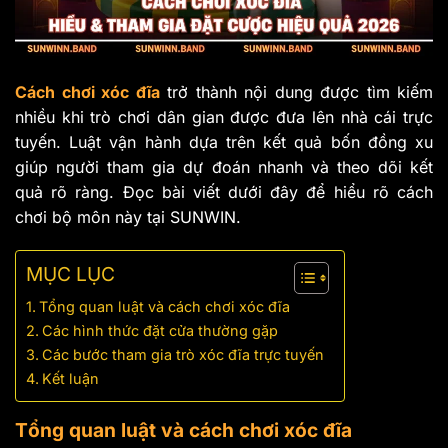
Cách chơi xóc đĩa
trở thành nội dung được tìm kiếm
nhiều khi trò chơi dân gian được đưa lên nhà cái trực
tuyến. Luật vận hành dựa trên kết quả bốn đồng xu
giúp người tham gia dự đoán nhanh và theo dõi kết
quả rõ ràng. Đọc bài viết dưới đây để hiểu rõ cách
chơi bộ môn này tại SUNWIN.
MỤC LỤC
Tổng quan luật và cách chơi xóc đĩa
Các hình thức đặt cửa thường gặp
Các bước tham gia trò xóc đĩa trực tuyến
Kết luận
Tổng quan luật và cách chơi xóc đĩa