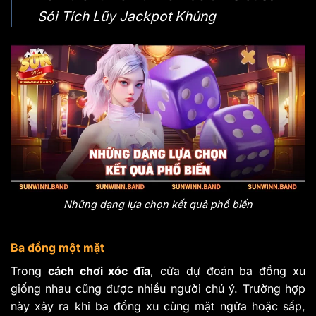
Sói Tích Lũy Jackpot Khủng
Những dạng lựa chọn kết quả phổ biến
Ba đồng một mặt
Trong
cách chơi xóc đĩa
, cửa dự đoán ba đồng xu
giống nhau cũng được nhiều người chú ý. Trường hợp
này xảy ra khi ba đồng xu cùng mặt ngửa hoặc sấp,