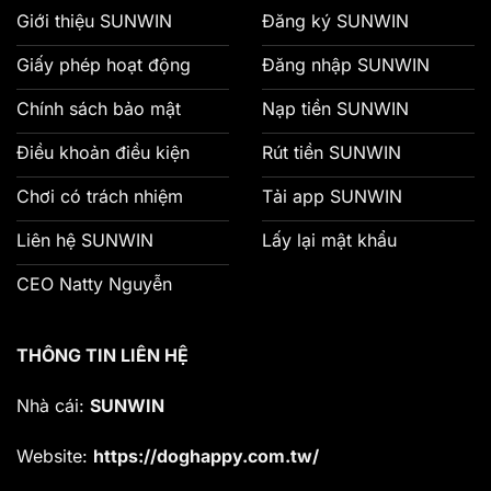
Giới thiệu SUNWIN
Đăng ký SUNWIN
Giấy phép hoạt động
Đăng nhập SUNWIN
Chính sách bảo mật
Nạp tiền SUNWIN
Điều khoản điều kiện
Rút tiền SUNWIN
Chơi có trách nhiệm
Tải app SUNWIN
Liên hệ SUNWIN
Lấy lại mật khẩu
CEO Natty Nguyễn
THÔNG TIN LIÊN HỆ
Nhà cái:
SUNWIN
Website:
https://doghappy.com.tw/