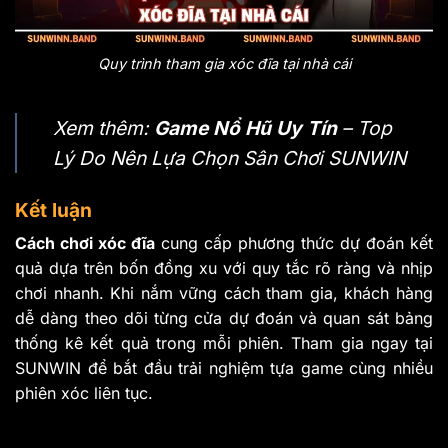
Quy trình tham gia xóc đĩa tại nhà cái
Xem thêm:
Game Nổ Hũ Uy Tín
– Top
Lý Do Nên Lựa Chọn Sân Chơi SUNWIN
Kết luận
Cách chơi xóc đĩa
cung cấp phương thức dự đoán kết
quả dựa trên bốn đồng xu với quy tắc rõ ràng và nhịp
chơi nhanh. Khi nắm vững cách tham gia, khách hàng
dễ dàng theo dõi từng cửa dự đoán và quan sát bảng
thống kê kết quả trong mỗi phiên. Tham gia ngay tại
SUNWIN để bắt đầu trải nghiệm tựa game cùng nhiều
phiên xóc liên tục.