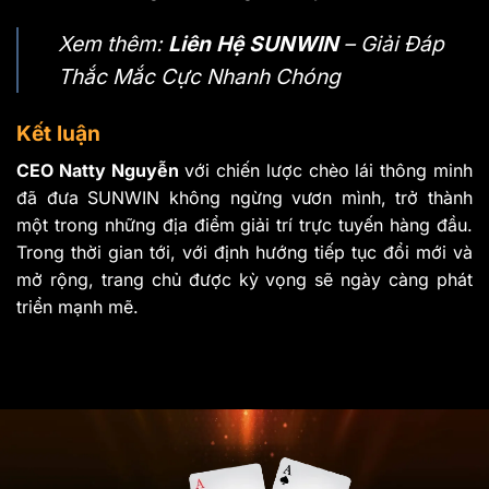
Xem thêm:
Liên Hệ SUNWIN
– Giải Đáp
Thắc Mắc Cực Nhanh Chóng
Kết luận
CEO Natty Nguyễn
với chiến lược chèo lái thông minh
đã đưa SUNWIN không ngừng vươn mình, trở thành
một trong những địa điểm giải trí trực tuyến hàng đầu.
Trong thời gian tới, với định hướng tiếp tục đổi mới và
mở rộng, trang chủ được kỳ vọng sẽ ngày càng phát
triển mạnh mẽ.