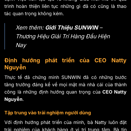
trình hoàn thiện liên tục những gì đã có cũng là thao
tác quan trọng không kém.
Xem thêm:
Giới Thiệu SUNWIN
–
Thương Hiệu Giải Trí Hàng Đầu Hiện
Nay
Định hướng phát triển của CEO Natty
Nguyễn
Thực tế đã chứng minh SUNWIN đã có những bước
tăng trưởng đáng kể về mọi mặt mà nhà cái của thành
công là những định hướng quan trọng của
CEO Natty
Nguyễn
.
Tập trung vào trải nghiệm người dùng
Với định hướng phát triển của mình, bà Natty luôn đặt
trải nghiệm của khách hàng ở vị trí trung tâm. Bà tin