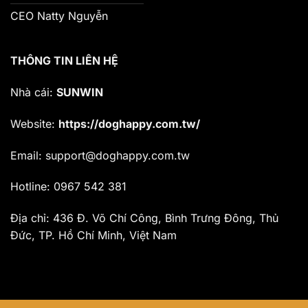
CEO Natty Nguyễn
THÔNG TIN LIÊN HỆ
Nhà cái:
SUNWIN
Website:
https://doghappy.com.tw/
Email:
support@doghappy.com.tw
Hotline: 0967 542 381
Địa chỉ: 436 Đ. Võ Chí Công, Bình Trưng Đông, Thủ
Đức, TP. Hồ Chí Minh, Việt Nam