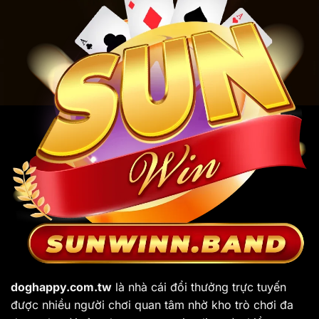
doghappy.com.tw
là nhà cái đổi thưởng trực tuyến
được nhiều người chơi quan tâm nhờ kho trò chơi đa