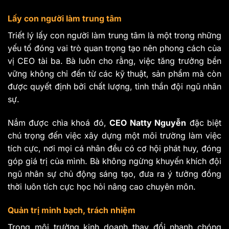
Lấy con người làm trung tâm
Triết lý lấy con người làm trung tâm là một trong những
yếu tố đóng vai trò quan trọng tạo nên phong cách của
vị CEO tài ba. Bà luôn cho rằng, việc tăng trưởng bền
vững không chỉ đến từ các kỹ thuật, sản phẩm mà còn
được quyết định bởi chất lượng, tinh thần đội ngũ nhân
sự.
Nắm được chìa khoá đó,
CEO Natty Nguyễn
đặc biệt
chú trọng đến việc xây dựng một môi trường làm việc
tích cực, nơi mọi cá nhân đều có cơ hội phát huy, đóng
góp giá trị của mình. Bà không ngừng khuyến khích đội
ngũ nhân sự chủ động sáng tạo, đưa ra ý tưởng đồng
thời luôn tích cực học hỏi nâng cao chuyên môn.
Quản trị minh bạch, trách nhiệm
Trong môi trường kinh doanh thay đổi nhanh chóng