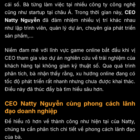
cái số. Bà từng làm việc tại nhiều công ty công nghệ
cũng như startup tại châu Á. Trong thời gian này,
CEO
Natty Nguyễn
đã đảm nhiệm nhiều vị trí khác nhau
như lập trình viên, quản lý dự án, chuyên gia phát triển
sản phẩm,…
Niềm đam mê với lĩnh vực game online bắt đầu khi vị
CEO tham gia vào dự án nghiên cứu về trải nghiệm của
khách hàng tại không gian kỹ thuật số. Qua quá trình
phân tích, bà nhận thấy rằng, xu hướng online đang có
tốc độ phát triển rất nhanh nhưng chưa được khai thác.
Điều này đã thúc đẩy bà tìm hiểu sâu hơn.
CEO Natty Nguyễn cùng phong cách lãnh
đạo doanh nghiệp
Để hiểu rõ hơn về thành công như hiện tại của Natty,
chúng ta cần phân tích chi tiết về phong cách lãnh đạo
của bà.