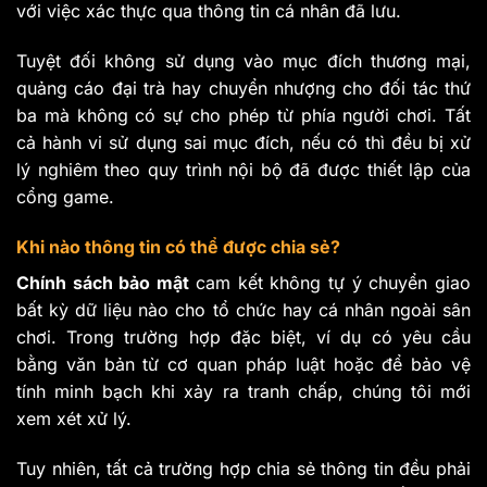
với việc xác thực qua thông tin cá nhân đã lưu.
Tuyệt đối không sử dụng vào mục đích thương mại,
quảng cáo đại trà hay chuyển nhượng cho đối tác thứ
ba mà không có sự cho phép từ phía người chơi. Tất
cả hành vi sử dụng sai mục đích, nếu có thì đều bị xử
lý nghiêm theo quy trình nội bộ đã được thiết lập của
cổng game.
Khi nào thông tin có thể được chia sẻ?
Chính sách bảo mật
cam kết không tự ý chuyển giao
bất kỳ dữ liệu nào cho tổ chức hay cá nhân ngoài sân
chơi. Trong trường hợp đặc biệt, ví dụ có yêu cầu
bằng văn bản từ cơ quan pháp luật hoặc để bảo vệ
tính minh bạch khi xảy ra tranh chấp, chúng tôi mới
xem xét xử lý.
Tuy nhiên, tất cả trường hợp chia sẻ thông tin đều phải