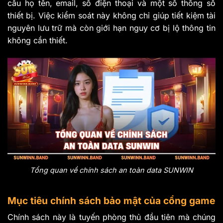
cầu họ tên, email, số điện thoại và một số thông số
thiết bị. Việc kiểm soát này không chỉ giúp tiết kiệm tài
nguyên lưu trữ mà còn giới hạn nguy cơ bị lộ thông tin
không cần thiết.
Tổng quan về chính sách an toàn data SUNWIN
Mục tiêu chính sách bảo mật của cổng game
Chính sách này là tuyến phòng thủ đầu tiên mà chúng