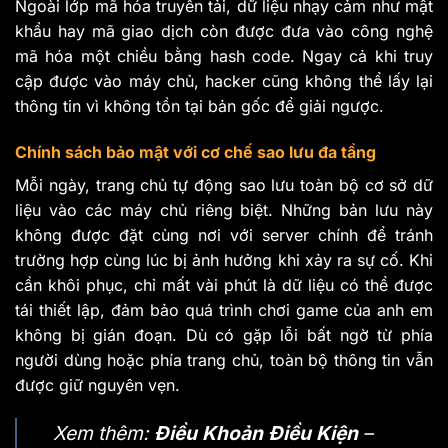
Ngoài lớp mã hóa truyền tải, dữ liệu nhạy cảm như mật
khẩu hay mã giao dịch còn được đưa vào công nghệ
mã hóa một chiều bằng hash code. Ngay cả khi truy
cập được vào máy chủ, hacker cũng không thể lấy lại
thông tin vì không tồn tại bản gốc để giải ngược.
Chính sách bảo mật với cơ chế sao lưu đa tầng
Mỗi ngày, trang chủ tự động sao lưu toàn bộ cơ sở dữ
liệu vào các máy chủ riêng biệt. Những bản lưu này
không được đặt cùng nơi với server chính để tránh
trường hợp cùng lúc bị ảnh hưởng khi xảy ra sự cố.
Khi
cần khôi phục, chỉ mất vài phút là dữ liệu có thể được
tái thiết lập, đảm bảo quá trình chơi game của anh em
không bị gián đoạn. Dù có gặp lỗi bất ngờ từ phía
người dùng hoặc phía trang chủ, toàn bộ thông tin vẫn
được giữ nguyên vẹn.
Xem thêm:
Điều Khoản Điều Kiện
–