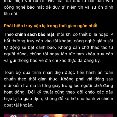
thỏa hiệp với rủi ro. Nhà cái đã đầu tư bài bản vào
công nghệ bảo mật để duy trì niềm tin và sự ổn định
lâu dài.
Phát hiện truy cập lạ trong thời gian ngắn nhất
Theo
chính sách bảo mật
, mỗi khi có thiết bị lạ hoặc IP
bất thường truy cập vào tài khoản, công nghệ giám sát
tự động sẽ bật cảnh báo. Không cần chờ thao tác từ
người dùng, chúng tôi ngay lập tức tạm khóa truy cập
và gửi thông báo về địa chỉ xác thực đã đăng ký.
Toàn bộ quá trình nhận diện được tiến hành an toàn
chuẩn theo thời gian thực. Không phải vài tiếng sau
mới kiểm tra mà là từng giây trong lúc người chơi đang
hoạt động. Đội kỹ thuật cũng theo dõi chéo các dấu
hiệu lạ từ giao dịch, không để kẽ hở cho hành vi chiếm
đoạt tài khoản.