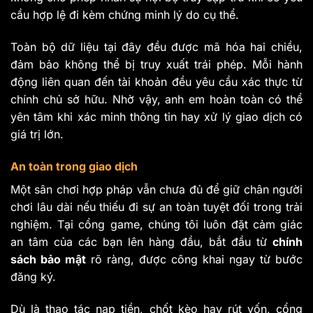
cầu hợp lệ đi kèm chứng minh lý do cụ thể.
Toàn bộ dữ liệu tại đây đều được mã hóa hai chiều,
đảm bảo không thể bị truy xuất trái phép. Mỗi hành
động liên quan đến tài khoản đều yêu cầu xác thực từ
chính chủ sở hữu. Nhờ vậy, anh em hoàn toàn có thể
yên tâm khi xác minh thông tin hay xử lý giao dịch có
giá trị lớn.
An toàn trong giao dịch
Một sân chơi hợp pháp vẫn chưa đủ để giữ chân người
chơi lâu dài nếu thiếu đi sự an toàn tuyệt đối trong trải
nghiệm. Tại cổng game, chúng tôi luôn đặt cảm giác
an tâm của các bạn lên hàng đầu, bắt đầu từ
chính
sách bảo mật
rõ ràng, được công khai ngay từ bước
đăng ký.
Dù là thao tác nạp tiền, chốt kèo hay rút vốn, cổng