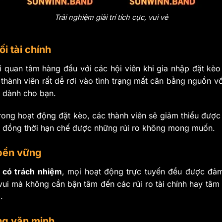
Trải nghiệm giải trí tích cực, vui vẻ
i tài chính
ối quan tâm hàng đầu với các hội viên khi gia nhập đặt kè
 thành viên rất dễ rơi vào tình trạng mất cân bằng nguồn 
ời dành cho bạn.
ong hoạt động đặt kèo, các thành viên sẽ giảm thiểu được 
ốn đồng thời hạn chế được những rủi ro không mong muốn.
 bền vững
 có trách nhiệm
, mọi hoạt động trực tuyến đều được đảm
ui mà không cần bận tâm đến các rủi ro tài chính hay tâm 
.
ng văn minh