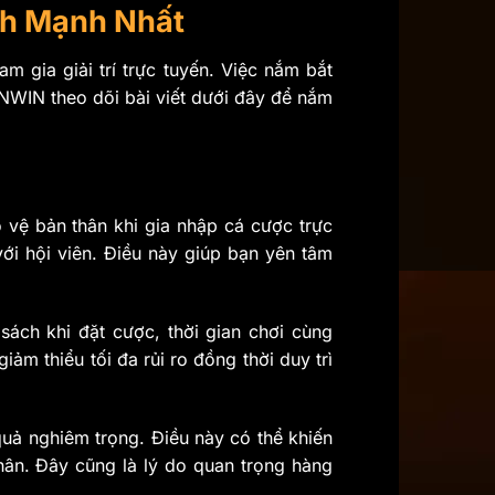
ành Mạnh Nhất
 gia giải trí trực tuyến. Việc nắm bắt
UNWIN theo dõi bài viết dưới đây để nắm
 vệ bản thân khi gia nhập cá cược trực
ới hội viên. Điều này giúp bạn yên tâm
sách khi đặt cược, thời gian chơi cùng
ảm thiểu tối đa rủi ro đồng thời duy trì
uả nghiêm trọng. Điều này có thể khiến
nhân. Đây cũng là lý do quan trọng hàng