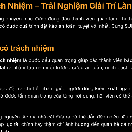
h Nhiệm – Trải Nghiệm Giải Trí L
g chuyên mục được đông đảo thành viên quan tâm khi tham
có được quá trình đặt kèo an toàn, tuyệt vời nhất. Cùng S
 có trách nhiệm
rách nhiệm
là bước đầu quan trọng giúp các thành viên bảo
ặt ra nhằm tạo nên môi trường cược an toàn, minh bạch v
ợc đặt ra chi tiết nhằm giúp người dùng kiểm soát ngân 
 được tầm quan trọng của từng nội dung, hội viên có thể gi
 nguyên tắc mà nhà cái đưa ra có thể dẫn đến nhiều hậu q
c, áp lực tài chính hay thậm chí ảnh hưởng đến quan hệ cá 
định.