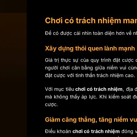
Chơi có trách nhiệm man
Để có được cái nhìn toàn diện hơn về n
Xây dựng thói quen lành mạnh
Giá trị thực sự của quy trình đặt cược
người chơi cân bằng giữa niềm vui cùn
đặt cược với tinh thần trách nhiệm cao.
Với mục tiêu
chơi có trách nhiệm
, địa 
mà không thấy áp lực. Khi kiểm soát đ
cược.
Giảm căng thẳng, tăng niềm vu
Điều khoản
chơi có trách nhiệm
đóng va