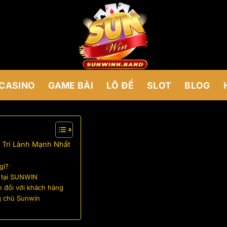
CASINO
GAME BÀI
LÔ ĐỀ
SLOT
BLOG
i Trí Lành Mạnh Nhất
gì?
t tại SUNWIN
 đối với khách hàng
ng chủ Sunwin