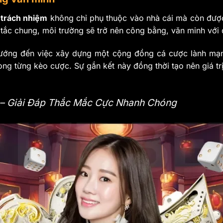
 trách nhiệm
không chỉ phụ thuộc vào nhà cái mà còn được 
tắc chung, môi trường sẽ trở nên công bằng, văn minh với 
ướng đến việc xây dựng một cộng đồng cá cược lành mạnh
ong từng kèo cược. Sự gắn kết này đồng thời tạo nên giá tr
– Giải Đáp Thắc Mắc Cực Nhanh Chóng