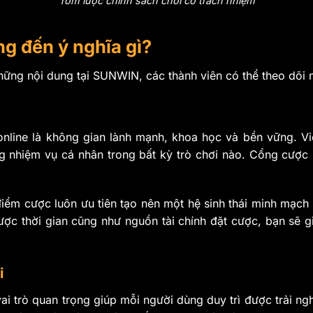
Tóm lược chính sách chơi có trách nhiệm
g đến ý nghĩa gì?
hững nội dung tại SUNWIN, các thành viên có thể theo dõi n
 online là không gian lành mạnh, khoa học và bền vững. V
g nhiệm vụ cá nhân trong bất kỳ trò chơi nào. Cổng cược
điểm cược luôn ưu tiên tạo nên một hệ sinh thái minh mạch 
ược thời gian cũng như nguồn tài chính đặt cược, bạn sẽ g
i
i trò quan trọng giúp mỗi người dùng duy trì được trải ngh