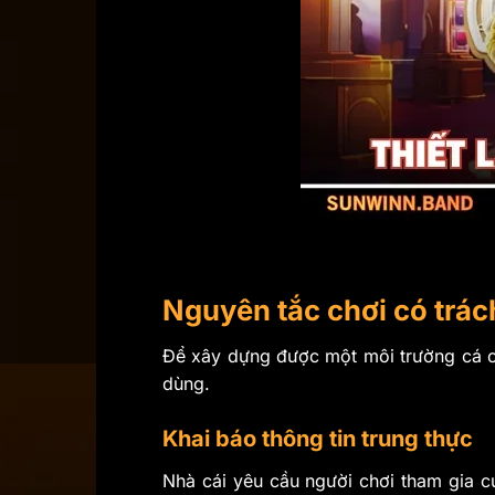
Nguyên tắc chơi có trác
Để xây dựng được một môi trường cá cượ
dùng.
Khai báo thông tin trung thực
Nhà cái yêu cầu người chơi tham gia c