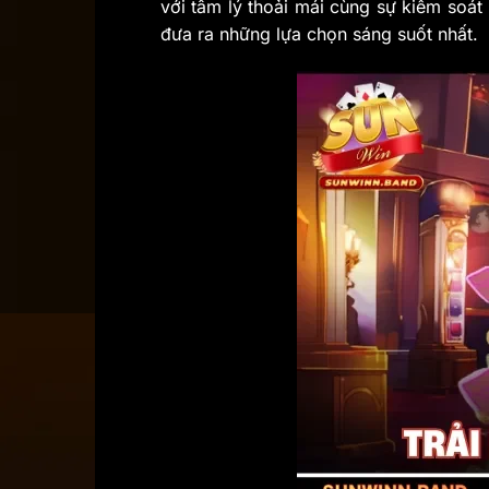
với tâm lý thoải mái cùng sự kiểm soát
đưa ra những lựa chọn sáng suốt nhất.