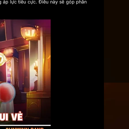
g áp lực tiêu cực. Điều này sẽ góp phần