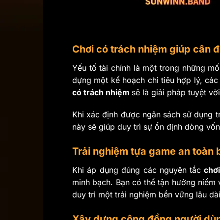
Chơi có trách nhiệm giúp cân đố
Yếu tố tài chính là một trong những m
dựng một kế hoạch chi tiêu hợp lý, các
có trách nhiệm
sẽ là giải pháp tuyệt v
Khi xác định được ngân sách sử dụng tr
này sẽ giúp duy trì sự ổn định dòng v
Trải nghiệm tựa game an toàn
Khi áp dụng đúng các nguyên tắc
chơi
minh bạch. Bạn có thể tận hưởng niềm v
duy trì một trải nghiệm bền vững lâu dài
Xây dựng cộng đồng người dù