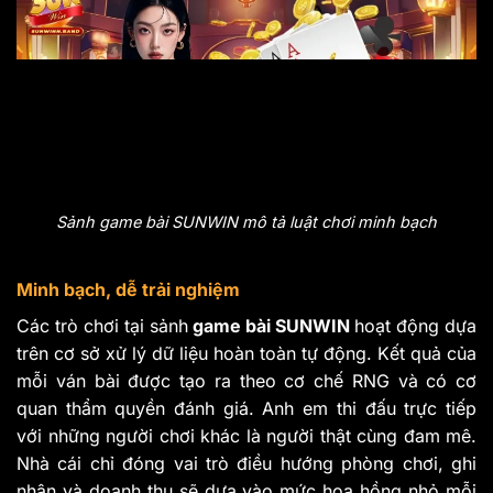
Sảnh game bài SUNWIN mô tả luật chơi minh bạch
Minh bạch, dễ trải nghiệm
Các trò chơi tại sảnh
game bài SUNWIN
hoạt động dựa
trên cơ sở xử lý dữ liệu hoàn toàn tự động. Kết quả của
mỗi ván bài được tạo ra theo cơ chế RNG và có cơ
quan thẩm quyền đánh giá. Anh em thi đấu trực tiếp
với những người chơi khác là người thật cùng đam mê.
Nhà cái chỉ đóng vai trò điều hướng phòng chơi, ghi
nhận và doanh thu sẽ dựa vào mức hoa hồng nhỏ mỗi