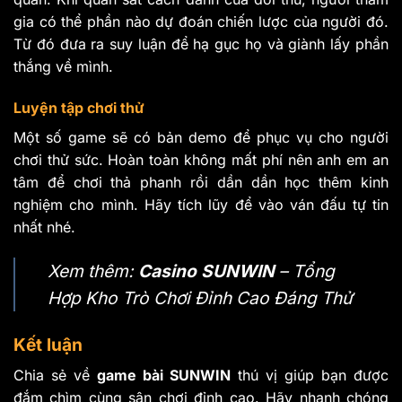
gia có thể phần nào dự đoán chiến lược của người đó.
Từ đó đưa ra suy luận để hạ gục họ và giành lấy phần
thắng về mình.
Luyện tập chơi thử
Một số game sẽ có bản demo để phục vụ cho người
chơi thử sức. Hoàn toàn không mất phí nên anh em an
tâm để chơi thả phanh rồi dần dần học thêm kinh
nghiệm cho mình. Hãy tích lũy để vào ván đấu tự tin
nhất nhé.
Xem thêm:
Casino SUNWIN
– Tổng
Hợp Kho Trò Chơi Đỉnh Cao Đáng Thử
Kết luận
Chia sẻ về
game bài SUNWIN
thú vị giúp bạn được
đắm chìm cùng sân chơi đỉnh cao. Hãy nhanh chóng