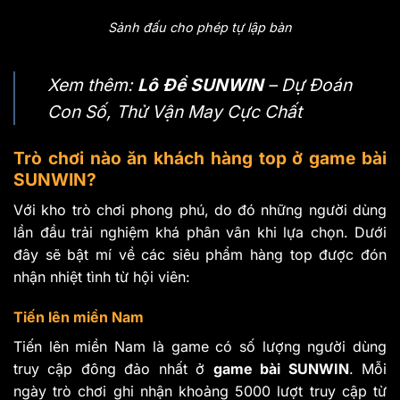
Sảnh đấu cho phép tự lập bàn
Xem thêm:
Lô Đề SUNWIN
– Dự Đoán
Con Số, Thử Vận May Cực Chất
Trò chơi nào ăn khách hàng top ở game bài
SUNWIN?
Với kho trò chơi phong phú, do đó những người dùng
lần đầu trải nghiệm khá phân vân khi lựa chọn. Dưới
đây sẽ bật mí về các siêu phẩm hàng top được đón
nhận nhiệt tình từ hội viên:
Tiến lên miền Nam
Tiến lên miền Nam là game có số lượng người dùng
truy cập đông đảo nhất ở
game bài SUNWIN
. Mỗi
ngày trò chơi ghi nhận khoảng 5000 lượt truy cập từ