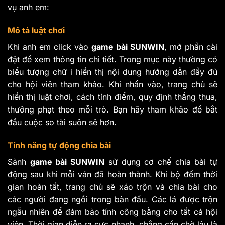
vụ anh em:
Mô tả luật chơi
Khi anh em click vào
game bài SUNWIN
, mở phần cài
đặt để xem thông tin chi tiết. Trong mục này thường có
biểu tượng chữ i hiển thị nội dung hướng dẫn đầy đủ
cho hội viên tham khảo. Khi nhấn vào, trang chủ sẽ
hiển thị luật chơi, cách tính điểm, quy định thắng thua,
thưởng phạt theo mỗi trò. Bạn hãy tham khảo để bắt
đầu cuộc so tài suôn sẻ hơn.
Tính năng tự động chia bài
Sảnh
game bài SUNWIN
sử dụng cơ chế chia bài tự
động sau khi mỗi ván đã hoàn thành. Khi bộ đếm thời
gian hoàn tất, trang chủ sẽ xáo trộn và chia bài cho
các người đang ngồi trong bàn đấu. Các lá được trộn
ngẫu nhiên để đảm bảo tính công bằng cho tất cả hội
viên. Thời gian diễn ra cực nhanh, chẳng cần chờ lâu là