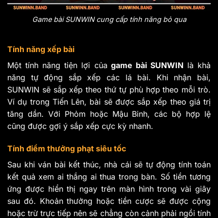
Game bài SUNWIN cung cấp tính năng bỏ qua
Tính năng xếp bài
Một tính năng tiện lợi của
game bài SUNWIN
là khả
năng tự động sắp xếp các lá bài. Khi nhận bài,
SUNWIN sẽ sắp xếp theo thứ tự phù hợp theo mỗi trò.
Ví dụ trong Tiến Lên, bài sẽ được sắp xếp theo giá trị
tăng dần. Với Phỏm hoặc Mậu Binh, các bộ hợp lệ
cũng được gợi ý sắp xếp cực kỳ nhanh.
Tính điểm thưởng phạt siêu tốc
Sau khi ván bài kết thúc, nhà cái sẽ tự động tính toán
kết quả xem ai thắng ai thua trong bàn. Số tiền tương
ứng được hiển thị ngay trên màn hình trong vài giây
sau đó. Khoản thưởng hoặc tiền cược sẽ được cộng
hoặc trừ trực tiếp nên sẽ chẳng còn cảnh phải ngồi tính