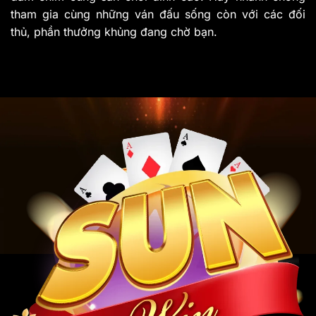
tham gia cùng những ván đấu sống còn với các đối
thủ, phần thưởng khủng đang chờ bạn.