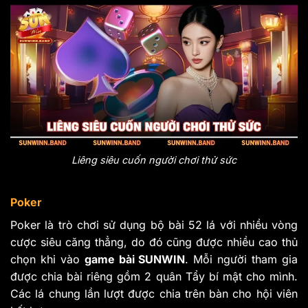
Liêng siêu cuốn người chơi thử sức
Poker
Poker là trò chơi sử dụng bộ bài 52 lá với nhiều vòng
cược siêu căng thẳng, do đó cũng được nhiều cao thủ
chọn khi vào
game bài SUNWIN
. Mỗi người tham gia
được chia bài riêng gồm 2 quân Tẩy bí mật cho mình.
Các lá chung lần lượt được chia trên bàn cho hội viên