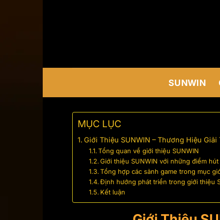
Bỏ
qua
nội
dung
SUNWIN
MỤC LỤC
Giới Thiệu SUNWIN – Thương Hiệu Giải 
Tổng quan về giới thiệu SUNWIN
Giới thiệu SUNWIN với những điểm hú
Tổng hợp các sảnh game trong mục gi
Định hướng phát triển trong giới thiệ
Kết luận
Giới Thiệu S