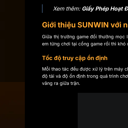
Xem thêm:
Giấy Phép Hoạt 
Giới thiệu SUNWIN với 
Giữa thị trường game đổi thưởng mọc l
em từng chơi tại cổng game rồi thì khó
Tốc độ truy cập ổn định
Mỗi thao tác đều được xử lý trên máy c
độ tải và độ ổn định trong quá trình c
văng ra giữa trận.