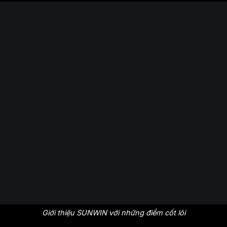
Giới thiệu SUNWIN với những điểm cốt lõi