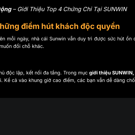
Động
– Giới Thiệu Top 4 Chứng Chỉ Tại SUNWIN
những điểm hút khách độc quyền
ên mỗi ngày, nhà cái Sunwin vẫn duy trì được sức hút ổn đ
 muốn đổi chỗ khác.
hủ độc lập, kết nối đa tầng. Trong mục
giới thiệu SUNWIN,
hơi. Kể cả vào khung giờ cao điểm, các bạn vẫn dễ dàng chố