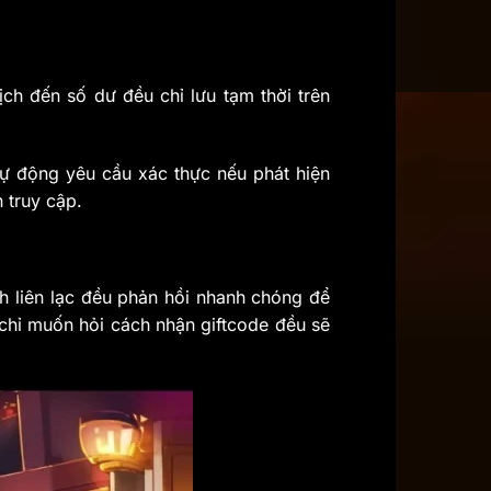
ịch đến số dư đều chỉ lưu tạm thời trên
tự động yêu cầu xác thực nếu phát hiện
 truy cập.
nh liên lạc đều phản hồi nhanh chóng để
 chỉ muốn hỏi cách nhận giftcode đều sẽ