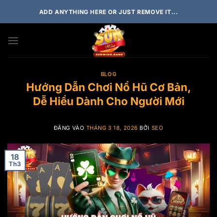
Bỏ
ADD ANYTHING HERE OR JUST REMOVE IT...
qua
nội
dung
BLOG
Hướng Dẫn Chơi Nổ Hũ Cơ Bản,
Dễ Hiểu Dành Cho Người Mới
ĐĂNG VÀO
THÁNG 3 18, 2026
BỞI
SEO
18
Th3