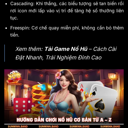
Cascading: Khi thắng, các biểu tượng sẽ tan biến rồi
rơi icon mới lấp vào vị trí để tăng hệ số thưởng liên
tục.
Freespin: Cơ chế quay miễn phí, không cần bỏ thêm
tiền.
Xem thêm:
Tải Game Nổ Hũ
– Cách Cài
Đặt Nhanh, Trải Nghiệm Đỉnh Cao