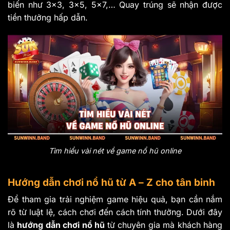
biến như 3×3, 3×5, 5×7,… Quay trúng sẽ nhận được
tiền thưởng hấp dẫn.
Tìm hiểu vài nét về game nổ hũ online
Hướng dẫn chơi nổ hũ từ A – Z cho tân binh
Để tham gia trải nghiệm game hiệu quả, bạn cần nắm
rõ từ luật lệ, cách chơi đến cách tính thưởng. Dưới đây
là
hướng dẫn chơi nổ hũ
từ chuyên gia mà khách hàng