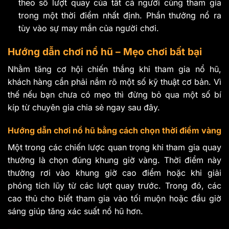
theo số lượt quay của tất cả người cùng tham gia
trong một thời điểm nhất định. Phần thưởng nổ ra
tùy vào sự may mắn của người chơi.
Hướng dẫn chơi nổ hũ – Mẹo chơi bất bại
Nhằm tăng cơ hội chiến thắng khi tham gia nổ hũ,
khách hàng cần phải nắm rõ một số kỹ thuật cơ bản. Vì
thế nếu bạn chưa có mẹo thì đừng bỏ qua một số bí
kíp từ chuyên gia chia sẻ ngay sau đây.
Hướng dẫn chơi nổ hũ bằng cách chọn thời điểm vàng
Một trong các chiến lược quan trọng khi tham gia quay
thưởng là chọn đúng khung giờ vàng. Thời điểm này
thường rơi vào khung giờ cao điểm hoặc khi giải
phóng tích lũy từ các lượt quay trước. Trong đó, các
cao thủ cho biết tham gia vào tối muộn hoặc đầu giờ
sáng giúp tăng xác suất nổ hũ hơn.