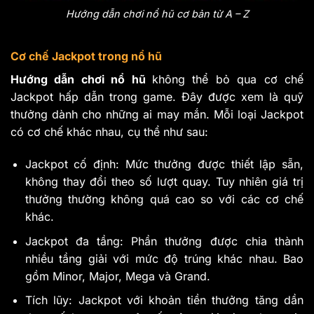
Hướng dẫn chơi nổ hũ cơ bản từ A – Z
Cơ chế Jackpot trong nổ hũ
Hướng dẫn chơi nổ hũ
không thể bỏ qua cơ chế
Jackpot hấp dẫn trong game. Đây được xem là quỹ
thưởng dành cho những ai may mắn. Mỗi loại Jackpot
có cơ chế khác nhau, cụ thể như sau:
Jackpot cố định: Mức thưởng được thiết lập sẵn,
không thay đổi theo số lượt quay. Tuy nhiên giá trị
thưởng thường không quá cao so với các cơ chế
khác.
Jackpot đa tầng: Phần thưởng được chia thành
nhiều tầng giải với mức độ trúng khác nhau. Bao
gồm Minor, Major, Mega và Grand.
Tích lũy: Jackpot với khoản tiền thưởng tăng dần