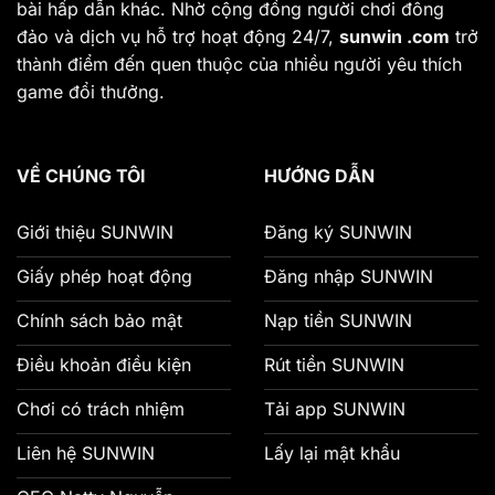
bài hấp dẫn khác. Nhờ cộng đồng người chơi đông
đảo và dịch vụ hỗ trợ hoạt động 24/7,
sunwin .com
trở
thành điểm đến quen thuộc của nhiều người yêu thích
game đổi thưởng.
VỀ CHÚNG TÔI
HƯỚNG DẪN
Giới thiệu SUNWIN
Đăng ký SUNWIN
Giấy phép hoạt động
Đăng nhập SUNWIN
Chính sách bảo mật
Nạp tiền SUNWIN
Điều khoản điều kiện
Rút tiền SUNWIN
Chơi có trách nhiệm
Tải app SUNWIN
Liên hệ SUNWIN
Lấy lại mật khẩu