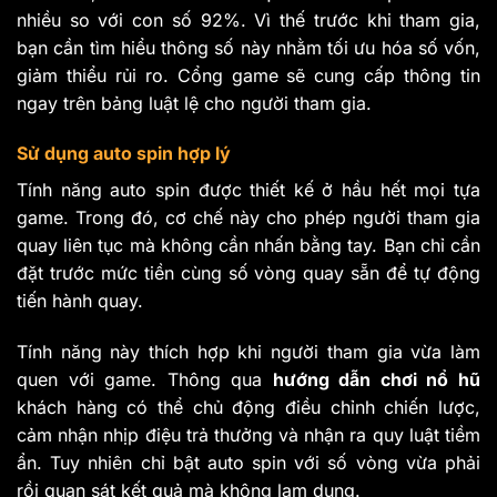
nhiều so với con số 92%. Vì thế trước khi tham gia,
bạn cần tìm hiểu thông số này nhằm tối ưu hóa số vốn,
giảm thiểu rủi ro. Cổng game sẽ cung cấp thông tin
ngay trên bảng luật lệ cho người tham gia.
Sử dụng auto spin hợp lý
Tính năng auto spin được thiết kế ở hầu hết mọi tựa
game. Trong đó, cơ chế này cho phép người tham gia
quay liên tục mà không cần nhấn bằng tay. Bạn chỉ cần
đặt trước mức tiền cùng số vòng quay sẵn để tự động
tiến hành quay.
Tính năng này thích hợp khi người tham gia vừa làm
quen với game. Thông qua
hướng dẫn chơi nổ hũ
khách hàng có thể chủ động điều chỉnh chiến lược,
cảm nhận nhịp điệu trả thưởng và nhận ra quy luật tiềm
ẩn. Tuy nhiên chỉ bật auto spin với số vòng vừa phải
rồi quan sát kết quả mà không lạm dụng.