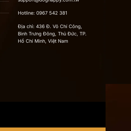
Hotline: 0967 542 381
Địa chỉ: 436 Đ. Võ Chí Công,
Bình Trưng Đông, Thủ Đức, TP.
Hồ Chí Minh, Việt Nam