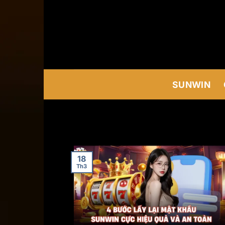
Bỏ
qua
nội
dung
SUNWIN
18
Th3