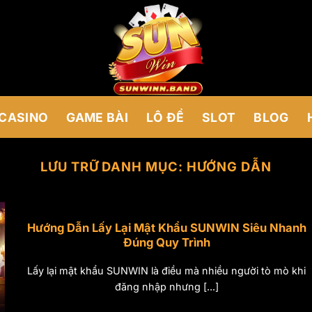
CASINO
GAME BÀI
LÔ ĐỀ
SLOT
BLOG
LƯU TRỮ DANH MỤC:
HƯỚNG DẪN
Hướng Dẫn Lấy Lại Mật Khẩu SUNWIN Siêu Nhanh
Đúng Quy Trình
Lấy lại mật khẩu SUNWIN là điều mà nhiều người tò mò khi
đăng nhập nhưng [...]