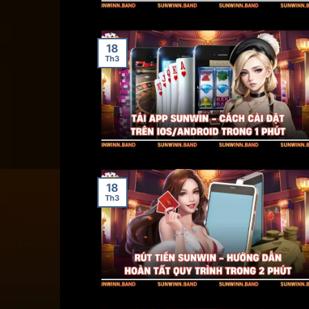
18
Th3
18
Th3