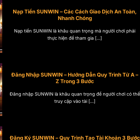
Nạp Tiền SUNWIN – Các Cách Giao Dịch An Toàn,
Nhanh Chóng
Nạp tiền SUNWIN là khâu quan trọng mà người chơi phải
thực hiện để tham gia [...]
Đăng Nhập SUNWIN – Hướng Dẫn Quy Trình Từ A –
Z Trong 3 Bước
Đăng nhập SUNWIN là khâu quan trọng để người chơi có thể
truy cập vào tài [...]
Đăng Ký SUNWIN – Quy Trình Tạo Tài Khoản 3 Bước