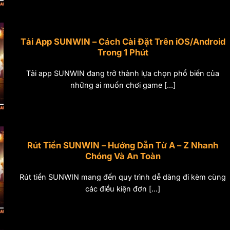
Tải App SUNWIN – Cách Cài Đặt Trên iOS/Android
Trong 1 Phút
Tải app SUNWIN đang trở thành lựa chọn phổ biến của
những ai muốn chơi game [...]
Rút Tiền SUNWIN – Hướng Dẫn Từ A – Z Nhanh
Chóng Và An Toàn
Rút tiền SUNWIN mang đến quy trình dễ dàng đi kèm cùng
các điều kiện đơn [...]