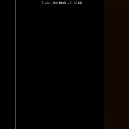
Chức năng bình luận bị tắt
Viên
ở
A-
Roulette
Z
SUNWIN
Chuẩn
–
Nhất
Bỏ
Cho
Túi
Người
Top
Mới
3
Bắt
Chiến
Đầu
Thuật
Thắng
Lớn