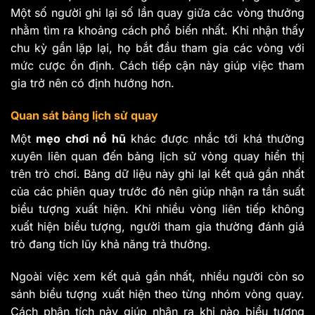
Một số người ghi lại số lần quay giữa các vòng thưởng
nhằm tìm ra khoảng cách phổ biến nhất. Khi nhận thấy
chu kỳ gần lặp lại, họ bắt đầu tham gia các vòng với
mức cược ổn định. Cách tiếp cận này giúp việc tham
gia trở nên có định hướng hơn.
Quan sát bảng lịch sử quay
Một
mẹo chơi nổ hũ
khác được nhắc tới khá thường
xuyên liên quan đến bảng lịch sử vòng quay hiển thị
trên trò chơi. Bảng dữ liệu này ghi lại kết quả gần nhất
của các phiên quay trước đó nên giúp nhận ra tần suất
biểu tượng xuất hiện. Khi nhiều vòng liên tiếp không
xuất hiện biểu tượng, người tham gia thường đánh giá
trò đang tích lũy khả năng trả thưởng.
Ngoài việc xem kết quả gần nhất, nhiều người còn so
sánh biểu tượng xuất hiện theo từng nhóm vòng quay.
Cách phân tích này giúp nhận ra khi nào biểu tượng