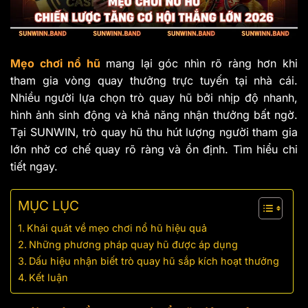
Mẹo chơi nổ hũ
mang lại góc nhìn rõ ràng hơn khi
tham gia vòng quay thưởng trực tuyến tại nhà cái.
Nhiều người lựa chọn trò quay hũ bởi nhịp độ nhanh,
hình ảnh sinh động và khả năng nhận thưởng bất ngờ.
Tại SUNWIN, trò quay hũ thu hút lượng người tham gia
lớn nhờ cơ chế quay rõ ràng và ổn định. Tìm hiểu chi
tiết ngay.
MỤC LỤC
Khái quát về mẹo chơi nổ hũ hiệu quả
Những phương pháp quay hũ được áp dụng
Dấu hiệu nhận biết trò quay hũ sắp kích hoạt thưởng
Kết luận