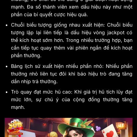
mạnh. Đa số thành viên xem dấu hiệu này như một
phần của bí quyết cược hiệu quả.
Chuỗi biểu tượng giống nhau xuất hiện: Chuỗi biểu
tượng lặp lại liên tiếp là dấu hiệu vòng jackpot có
thể kích hoạt sớm hơn. Trong nhiều trường hợp, bạn
cần tiếp tục quay thêm vài phiên ngắn để kích hoạt
phần thưởng.
Bảng lịch sử xuất hiện nhiều phần nhỏ: Nhiều phần
thưởng nhỏ liên tục đôi khi báo hiệu trò đang tăng
dần nhịp trả thưởng.
Trò quay đạt mức hũ cao: Khi giá trị hũ tích lũy đạt
mức lớn, sự chú ý của cộng đồng thường tăng
mạnh.