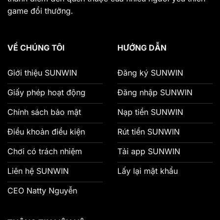
game đổi thưởng.
VỀ CHÚNG TÔI
HƯỚNG DẪN
Giới thiệu SUNWIN
Đăng ký SUNWIN
Giấy phép hoạt động
Đăng nhập SUNWIN
Chính sách bảo mật
Nạp tiền SUNWIN
Điều khoản điều kiện
Rút tiền SUNWIN
Chơi có trách nhiệm
Tải app SUNWIN
Liên hệ SUNWIN
Lấy lại mật khẩu
CEO Natty Nguyễn