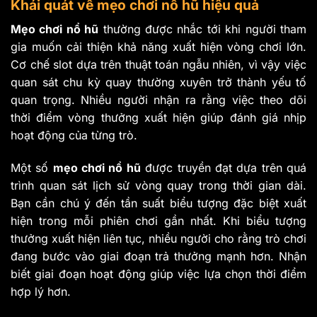
Khái quát về mẹo chơi nổ hũ hiệu quả
Mẹo chơi nổ hũ
thường được nhắc tới khi người tham
gia muốn cải thiện khả năng xuất hiện vòng chơi lớn.
Cơ chế slot dựa trên thuật toán ngẫu nhiên, vì vậy việc
quan sát chu kỳ quay thường xuyên trở thành yếu tố
quan trọng. Nhiều người nhận ra rằng việc theo dõi
thời điểm vòng thưởng xuất hiện giúp đánh giá nhịp
hoạt động của từng trò.
Một số
mẹo chơi nổ hũ
được truyền đạt dựa trên quá
trình quan sát lịch sử vòng quay trong thời gian dài.
Bạn cần chú ý đến tần suất biểu tượng đặc biệt xuất
hiện trong mỗi phiên chơi gần nhất. Khi biểu tượng
thưởng xuất hiện liên tục, nhiều người cho rằng trò chơi
đang bước vào giai đoạn trả thưởng mạnh hơn. Nhận
biết giai đoạn hoạt động giúp việc lựa chọn thời điểm
hợp lý hơn.