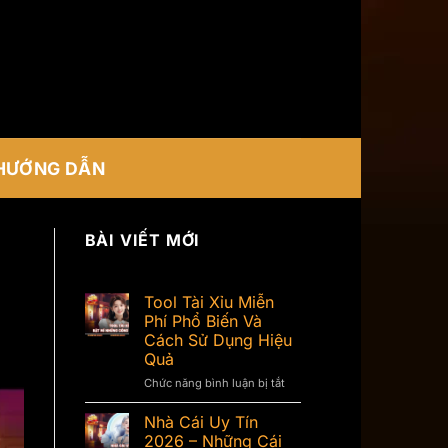
HƯỚNG DẪN
BÀI VIẾT MỚI
Tool Tài Xỉu Miễn
Phí Phổ Biến Và
Cách Sử Dụng Hiệu
Quả
Chức năng bình luận bị tắt
ở
Tool
Tài
Nhà Cái Uy Tín
Xỉu
2026 – Những Cái