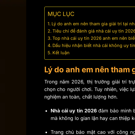
MỤC LỤC
Lý do anh em nên tham gia giải trí tại nh
Tiêu chí để đánh giá nhà cái uy tín 202
Top nhà cái uy tín 2026 anh em nên biế
Dấu hiệu nhận biết nhà cái không uy tín
Kết luận
Lý do anh em nên tham gia
Trong năm 2026, thị trường giải trí t
chọn cho người chơi. Tuy nhiên, việc lự
nghiệm an toàn, chất lượng hơn.
Nhà cái uy tín 2026
đảm bảo minh bạ
mà không lo gian lận hay can thiệp k
Trang chủ bảo mật cao với công ngh