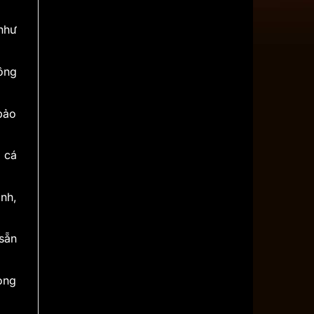
như
ông
 bảo
 cá
nh,
 sẵn
ọng