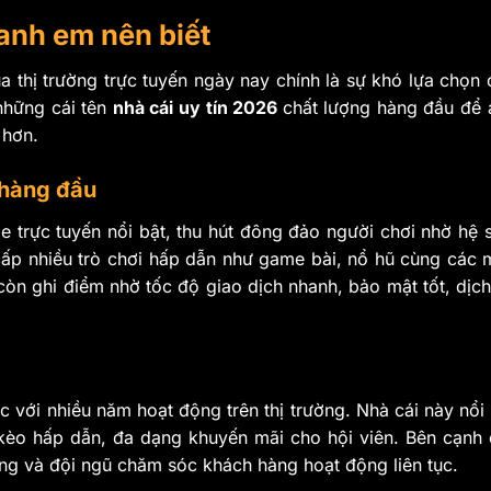
 anh em nên biết
 thị trường trực tuyến ngày nay chính là sự khó lựa chọn 
 những cái tên
nhà cái uy tín 2026
chất lượng hàng đầu để 
 hơn.
 hàng đầu
trực tuyến nổi bật, thu hút đông đảo người chơi nhờ hệ s
cấp nhiều trò chơi hấp dẫn như game bài, nổ hũ cùng các m
 còn ghi điểm nhờ tốc độ giao dịch nhanh, bảo mật tốt, dịc
c với nhiều năm hoạt động trên thị trường. Nhà cái này nổi
 kèo hấp dẫn, đa dạng khuyến mãi cho hội viên. Bên cạnh 
ng và đội ngũ chăm sóc khách hàng hoạt động liên tục.