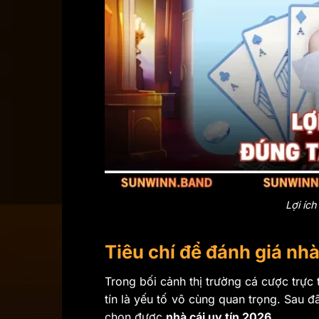
Lợi ích
Tiêu chí để đánh giá nhà
Trong bối cảnh thị trường cá cược trực
tín là yếu tố vô cùng quan trọng. Sau đ
chọn được
nhà cái uy tín 2026.