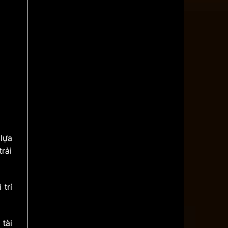
Bỏ
Cho
Túi
Người
Top
Mới
3
Bắt
Chiến
Đầu
Thuật
Thắng
Lớn
lựa
trải
 trí
tài