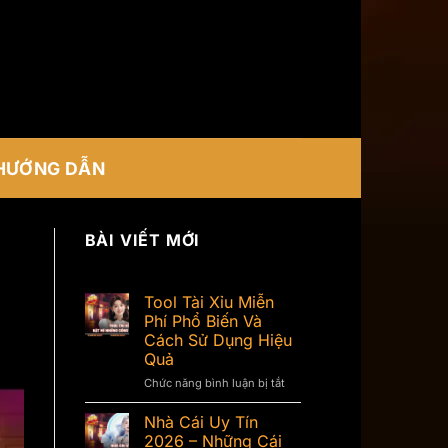
HƯỚNG DẪN
BÀI VIẾT MỚI
Tool Tài Xỉu Miễn
Phí Phổ Biến Và
Cách Sử Dụng Hiệu
Quả
Chức năng bình luận bị tắt
ở
Tool
Tài
Nhà Cái Uy Tín
Xỉu
2026 – Những Cái