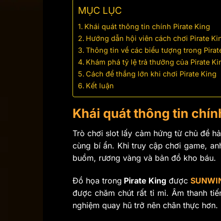
MỤC LỤC
Khái quát thông tin chính Pirate King
Hướng dẫn hội viên cách chơi Pirate Ki
Thông tin về các biểu tượng trong Pirat
Khám phá tỷ lệ trả thưởng của Pirate Ki
Cách để thắng lớn khi chơi Pirate King
Kết luận
Khái quát thông tin chín
Trò chơi slot lấy cảm hứng từ chủ đề h
cùng bí ẩn. Khi truy cập chơi game, a
buồm, rương vàng và bản đồ kho báu.
Đồ họa trong
Pirate King
được
SUNWI
được chăm chút rất tỉ mỉ. Âm thanh tiế
nghiệm quay hũ trở nên chân thực hơn.