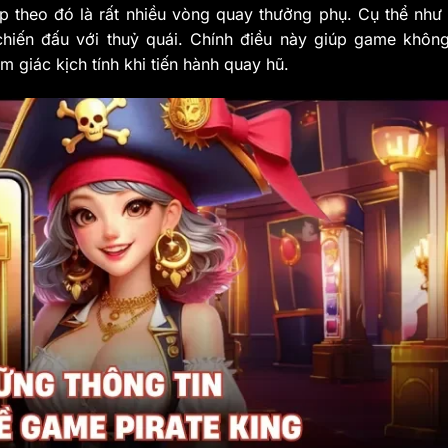
 theo đó là rất nhiều vòng quay thưởng phụ. Cụ thể như 
hiến đấu với thuỷ quái. Chính điều này giúp game không
 giác kịch tính khi tiến hành quay hũ.