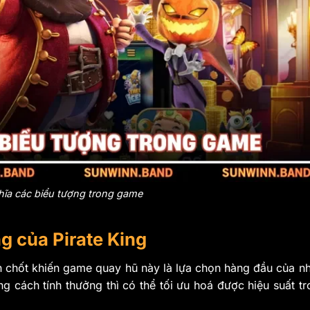
hĩa các biểu tượng trong game
g của Pirate King
en chốt khiến game quay hũ này là lựa chọn hàng đầu của n
 cách tính thưởng thì có thể tối ưu hoá được hiệu suất tr