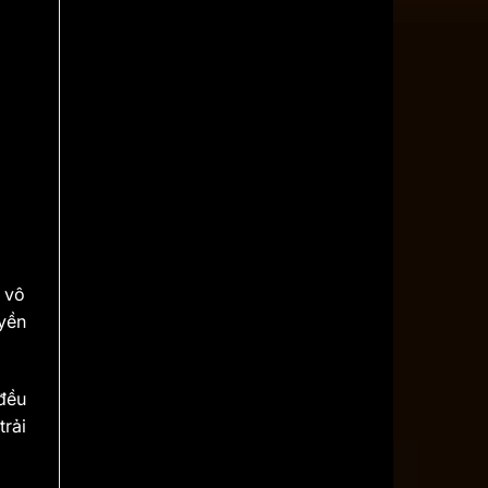
Bỏ
Cho
Túi
Người
Top
Mới
3
Bắt
Chiến
Đầu
Thuật
Thắng
Lớn
u vô
yền
đều
rải