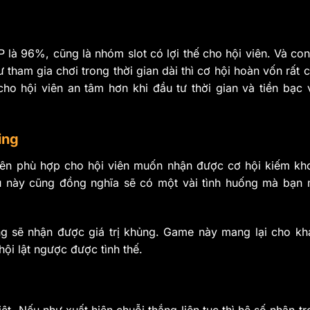
 là 96%, cũng là nhóm slot có lợi thế cho hội viên. Và co
tham gia chơi trong thời gian dài thì cơ hội hoàn vốn rất 
ho hội viên an tâm hơn khi đầu tư thời gian và tiền bạc 
ing
n phù hợp cho hội viên muốn nhận được cơ hội kiếm kh
ều này cũng đồng nghĩa sẽ có một vài tình huống mà bạn 
 sẽ nhận được giá trị khủng. Game này mang lại cho kh
ội lật ngược được tình thế.