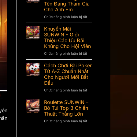
Miễn
Tên Đáng Tham Gia
Phí
Cho Anh Em
Phổ
Biến
Chức năng bình luận bị tắt
ở
Và
Nhà
Cách
Cái
Khuyến Mãi
Sử
Uy
SUNWIN – Giới
Dụng
Tín
Thiệu Các Ưu Đãi
Hiệu
2026
Khủng Cho Hội Viên
Quả
–
Những
Chức năng bình luận bị tắt
ở
Cái
Khuyến
Tên
Mãi
Cách Chơi Bài Poker
Đáng
SUNWIN
Từ A-Z Chuẩn Nhất
Tham
–
Cho Người Mới Bắt
Gia
Giới
Đầu
Cho
Thiệu
Anh
Các
Chức năng bình luận bị tắt
ở
Em
Ưu
Cách
Đãi
Chơi
Roulette SUNWIN –
Khủng
Bài
Bỏ Túi Top 3 Chiến
yền
Cho
Poker
Thuật Thắng Lớn
Hội
Từ
hân
Chức năng bình luận bị tắt
Viên
ở
A-
Roulette
Z
SUNWIN
Chuẩn
–
Nhất