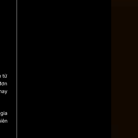
Bỏ
Cho
Túi
Người
Top
Mới
3
Bắt
Chiến
Đầu
Thuật
Thắng
Lớn
 từ
đơn
may
gia
iên