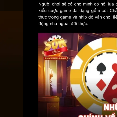
Người chơi sẽ có cho mình cơ hội lựa 
kiểu cược game đa dạng gồm có: Chẵn
thực trong game và nhịp độ ván chơi li
động như ngoài đời thực.