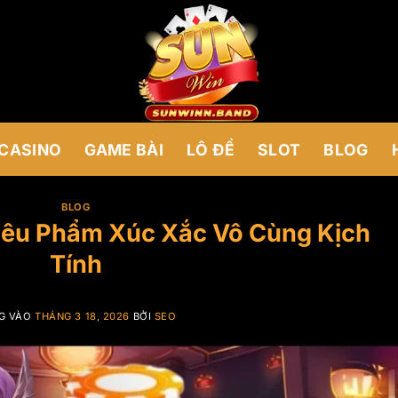
CASINO
GAME BÀI
LÔ ĐỀ
SLOT
BLOG
BLOG
iêu Phẩm Xúc Xắc Vô Cùng Kịch
Tính
G VÀO
THÁNG 3 18, 2026
BỞI
SEO