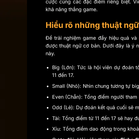
cược cùng các đặc điểm riêng biệt. Vi
khả năng thắng game.
Hiểu rõ những thuật n
Để trải nghiệm game đầy hiệu quả và 
được thuật ngữ cơ bản. Dưới đây là ý 
này.
Big (Lớn): Tức là hội viên dự đoán 
11 đến 17.
Small (Nhỏ): Nhìn chung tương tự big
Even (Chẵn): Tổng điểm người tham 
Odd (Lẻ): Dự đoán kết quả cuối sẽ ma
Tài: Tổng điểm từ 11 đến 17 sẽ hay đ
Xỉu: Tổng điểm dao động trong khoả