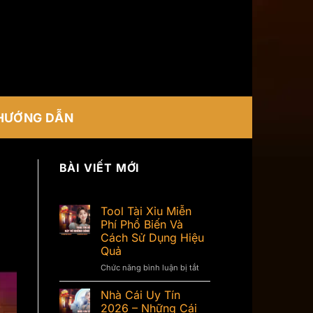
HƯỚNG DẪN
BÀI VIẾT MỚI
Tool Tài Xỉu Miễn
Phí Phổ Biến Và
Cách Sử Dụng Hiệu
Quả
Chức năng bình luận bị tắt
ở
Tool
Tài
Nhà Cái Uy Tín
Xỉu
2026 – Những Cái