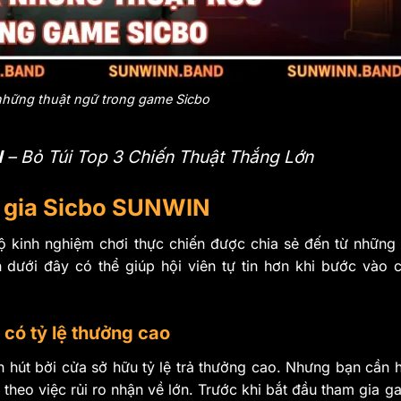
những thuật ngữ trong game Sicbo
N
– Bỏ Túi Top 3 Chiến Thuật Thắng Lớn
m gia Sicbo SUNWIN
 kinh nghiệm chơi thực chiến được chia sẻ đến từ những 
 dưới đây có thể giúp hội viên tự tin hơn khi bước vào c
 có tỷ lệ thưởng cao
n hút bởi cửa sở hữu tỷ lệ trả thưởng cao. Nhưng bạn cần 
m theo việc rủi ro nhận về lớn. Trước khi bắt đầu tham gia 