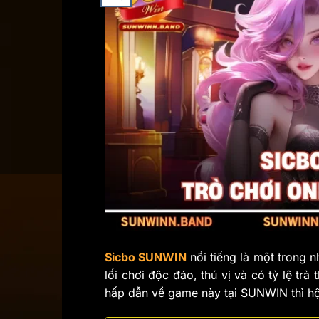
Sicbo SUNWIN
nổi tiếng là một trong 
lối chơi độc đáo, thú vị và có tỷ lệ tr
hấp dẫn về game này tại SUNWIN thì hội