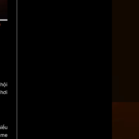
hội
hơi
hiểu
game