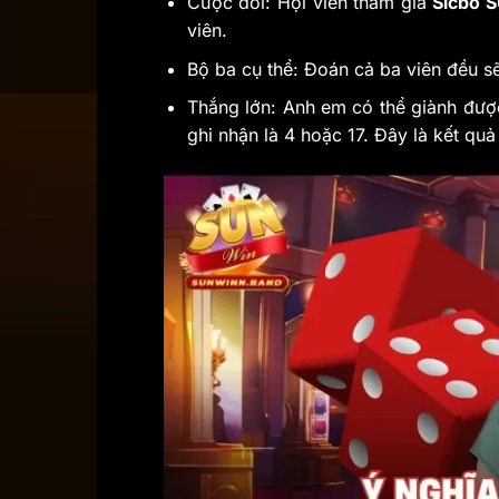
Cược đôi: Hội viên tham gia
Sicbo 
viên.
Bộ ba cụ thể: Đoán cả ba viên đều s
Thắng lớn: Anh em có thể giành đư
ghi nhận là 4 hoặc 17. Đây là kết qu