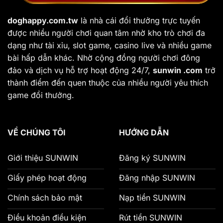
doghappy.com.tw
là nhà cái đổi thưởng trực tuyến
được nhiều người chơi quan tâm nhờ kho trò chơi đa
dạng như tài xỉu, slot game, casino live và nhiều game
bài hấp dẫn khác. Nhờ cộng đồng người chơi đông
đảo và dịch vụ hỗ trợ hoạt động 24/7,
sunwin .com
trở
thành điểm đến quen thuộc của nhiều người yêu thích
game đổi thưởng.
VỀ CHÚNG TÔI
HƯỚNG DẪN
Giới thiệu SUNWIN
Đăng ký SUNWIN
Giấy phép hoạt động
Đăng nhập SUNWIN
Chính sách bảo mật
Nạp tiền SUNWIN
Điều khoản điều kiện
Rút tiền SUNWIN