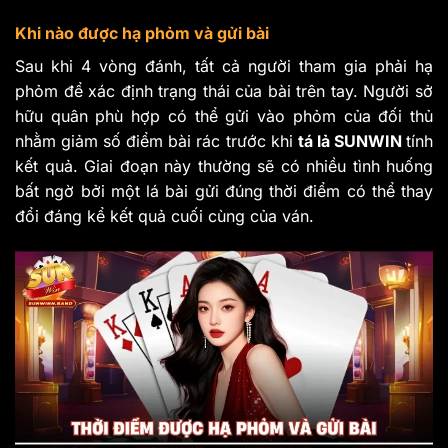
Khi nào được hạ phỏm và gửi bài
Sau khi 4 vòng đánh, tất cả người tham gia phải hạ
phỏm để xác định trạng thái của bài trên tay. Người sở
hữu quân phù hợp có thể gửi vào phỏm của đối thủ
nhằm giảm số điểm bài rác trước khi
tá lả SUNWIN
tính
kết quả. Giai đoạn này thường sẽ có nhiều tình huống
bất ngờ bởi một lá bài gửi đúng thời điểm có thể thay
đổi đáng kể kết quả cuối cùng của ván.