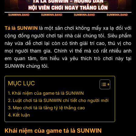
Tá lả SUNWIN
là một sân chơi không mấy xa lạ đối với
cộng đồng người chơi tại nhà cái chúng tôi. Siêu phẩm
này vừa dễ chơi lại còn có tính giải trí cao, thú vị cho
mọi người tham gia. Chính vì thế mà có rất nhiều anh
em quan tâm, tìm hiểu và yêu thích trò chơi này tại
SUNWIN chúng tôi.
MỤC LỤC
Khái niệm của game tá lả SUNWIN
Luật chơi tá lả SUNWIN chi tiết cho người mới
Mẹo chơi tá lả tăng tỷ lệ thắng cao
Kết luận
Khái niệm của game tá lả SUNWIN