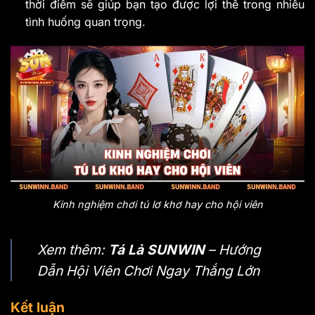
thời điểm sẽ giúp bạn tạo được lợi thế trong nhiều
tình huống quan trọng.
Kinh nghiệm chơi tú lơ khơ hay cho hội viên
Xem thêm:
Tá Lả SUNWIN
– Hướng
Dẫn Hội Viên Chơi Ngay Thắng Lớn
Kết luận