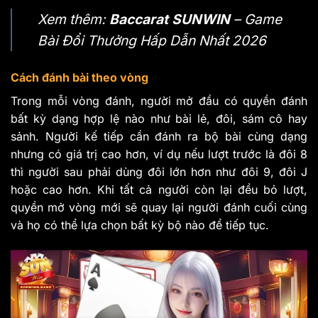
Xem thêm:
Baccarat SUNWIN
– Game
Bài Đổi Thưởng Hấp Dẫn Nhất 2026
Cách đánh bài theo vòng
Trong mỗi vòng đánh, người mở đầu có quyền đánh
bất kỳ dạng hợp lệ nào như bài lẻ, đôi, sám cô hay
sảnh. Người kế tiếp cần đánh ra bộ bài cùng dạng
nhưng có giá trị cao hơn, ví dụ nếu lượt trước là đôi 8
thì người sau phải dùng đôi lớn hơn như đôi 9, đôi J
hoặc cao hơn. Khi tất cả người còn lại đều bỏ lượt,
quyền mở vòng mới sẽ quay lại người đánh cuối cùng
và họ có thể lựa chọn bất kỳ bộ nào để tiếp tục.