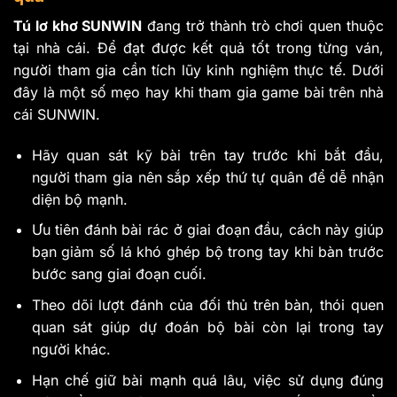
Tú lơ khơ SUNWIN
đang trở thành trò chơi quen thuộc
tại nhà cái. Để đạt được kết quả tốt trong từng ván,
người tham gia cần tích lũy kinh nghiệm thực tế. Dưới
đây là một số mẹo hay khi tham gia game bài trên nhà
cái SUNWIN.
Hãy quan sát kỹ bài trên tay trước khi bắt đầu,
người tham gia nên sắp xếp thứ tự quân để dễ nhận
diện bộ mạnh.
Ưu tiên đánh bài rác ở giai đoạn đầu, cách này giúp
bạn giảm số lá khó ghép bộ trong tay khi bàn trước
bước sang giai đoạn cuối.
Theo dõi lượt đánh của đối thủ trên bàn, thói quen
quan sát giúp dự đoán bộ bài còn lại trong tay
người khác.
Hạn chế giữ bài mạnh quá lâu, việc sử dụng đúng