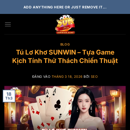
Bỏ
ADD ANYTHING HERE OR JUST REMOVE IT...
qua
nội
dung
BLOG
Tú Lơ Khơ SUNWIN – Tựa Game
Kịch Tính Thử Thách Chiến Thuật
ĐĂNG VÀO
THÁNG 3 18, 2026
BỞI
SEO
18
Th3