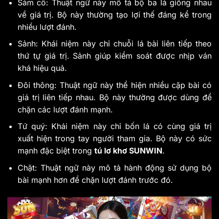
Sám cô: Thuật ngữ này mô tả bộ ba lá giống nhau
về giá trị. Bộ này thường tạo lợi thế đáng kể trong
nhiều lượt đánh.
Sảnh: Khái niệm này chỉ chuỗi lá bài liên tiếp theo
thứ tự giá trị. Sảnh giúp kiểm soát được nhịp ván
khá hiệu quả.
Đôi thông: Thuật ngữ này thể hiện nhiều cặp bài có
giá trị liên tiếp nhau. Bộ này thường được dùng để
chặn các lượt đánh mạnh.
Tứ quý: Khái niệm này chỉ bốn lá có cùng giá trị
xuất hiện trong tay người tham gia. Bộ này có sức
mạnh đặc biệt trong
tú lơ khơ SUNWIN
.
Chặt: Thuật ngữ này mô tả hành động sử dụng bộ
bài mạnh hơn để chặn lượt đánh trước đó.