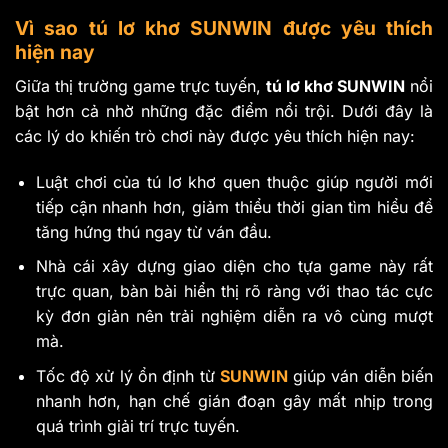
Vì sao tú lơ khơ SUNWIN được yêu thích
hiện nay
Giữa thị trường game trực tuyến,
tú lơ khơ SUNWIN
nổi
bật hơn cả nhờ những đặc điểm nổi trội. Dưới đây là
các lý do khiến trò chơi này được yêu thích hiện nay:
Luật chơi của tú lơ khơ quen thuộc giúp người mới
tiếp cận nhanh hơn, giảm thiểu thời gian tìm hiểu để
tăng hứng thú ngay từ ván đầu.
Nhà cái xây dựng giao diện cho tựa game này rất
trực quan, bàn bài hiển thị rõ ràng với thao tác cực
kỳ đơn giản nên trải nghiệm diễn ra vô cùng mượt
mà.
Tốc độ xử lý ổn định từ
SUNWIN
giúp ván diễn biến
nhanh hơn, hạn chế gián đoạn gây mất nhịp trong
quá trình giải trí trực tuyến.