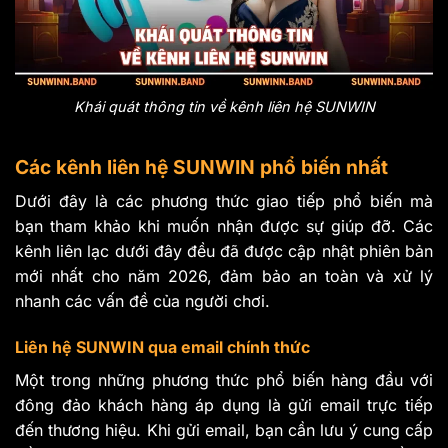
Khái quát thông tin về kênh liên hệ SUNWIN
Các kênh liên hệ SUNWIN phổ biến nhất
Dưới đây là các phương thức giao tiếp phổ biến mà
bạn tham khảo khi muốn nhận được sự giúp đỡ. Các
kênh liên lạc dưới đây đều đã được cập nhật phiên bản
mới nhất cho năm 2026, đảm bảo an toàn và xử lý
nhanh các vấn đề của người chơi.
Liên hệ SUNWIN qua email chính thức
Một trong những phương thức phổ biến hàng đầu với
đông đảo khách hàng áp dụng là gửi email trực tiếp
đến thương hiệu. Khi gửi email, bạn cần lưu ý cung cấp