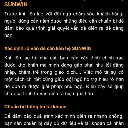
SUNWIN
Trước khi liên lạc với đội ngũ chăm sóc khách hàng,
người dùng cần nắm được những điều cần chuẩn bị để
đảm bảo quá trình giải quyết vấn đề diễn ra dễ dàng
hơn.
Xác định rõ vấn đề cần liên hệ SUNWIN
Khi liên lạc tới nhà cái, bạn cần xác định chính xác
được khó khăn mà mình đang gặp phải như lỗi đăng
nhập, chậm trễ trong giao dịch,… Việc mô tả sự cố
một cách chi tiết cũng giúp đội ngũ hỗ trợ hiểu rõ hơn
để đưa ra được giải pháp phù hợp. Điều này sẽ giúp
cho quá trình tư vấn diễn ra hiệu quả hơn.
Chuẩn bị thông tin tài khoản
Để đảm bảo quá trình xác minh diễn ra nhanh chóng,
bạn cần chuẩn bị đầy đủ dữ liệu về tài khoản cá nhân