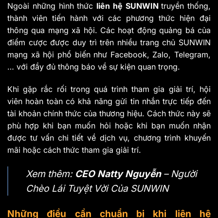
Ngoài những hình thức
liên hệ SUNWIN
truyền thống,
thành viên tiến hành với các phương thức hiện đại
thông qua mạng xã hội. Các hoạt động quảng bá của
điểm cược được duy trì trên nhiều trang chủ SUNWIN
mạng xã hội phổ biến như Facebook, Zalo, Telegram,
… với đầy đủ thông báo về sự kiện quan trọng.
Khi gặp rắc rối trong quá trình tham gia giải trí, hội
viên hoàn toàn có khả năng gửi tin nhắn trực tiếp đến
tài khoản chính thức của thương hiệu. Cách thức này sẽ
phù hợp khi bạn muốn hỏi hoặc khi bạn muốn nhận
được tư vấn chi tiết về dịch vụ, chương trình khuyến
mãi hoặc cách thức tham gia giải trí.
Xem thêm:
CEO Natty Nguyễn
– Người
Chèo Lái Tuyệt Vời Của SUNWIN
Những điều cần chuẩn bị khi liên hệ