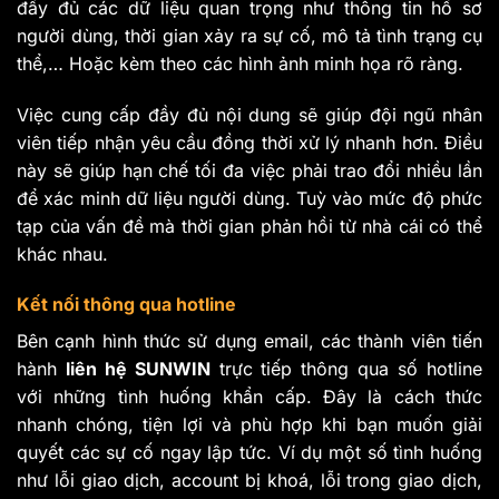
đầy đủ các dữ liệu quan trọng như thông tin hồ sơ
người dùng, thời gian xảy ra sự cố, mô tả tình trạng cụ
thể,… Hoặc kèm theo các hình ảnh minh họa rõ ràng.
Việc cung cấp đầy đủ nội dung sẽ giúp đội ngũ nhân
viên tiếp nhận yêu cầu đồng thời xử lý nhanh hơn. Điều
này sẽ giúp hạn chế tối đa việc phải trao đổi nhiều lần
để xác minh dữ liệu người dùng. Tuỳ vào mức độ phức
tạp của vấn đề mà thời gian phản hồi từ nhà cái có thể
khác nhau.
Kết nối thông qua hotline
Bên cạnh hình thức sử dụng email, các thành viên tiến
hành
liên hệ SUNWIN
trực tiếp thông qua số hotline
với những tình huống khẩn cấp. Đây là cách thức
nhanh chóng, tiện lợi và phù hợp khi bạn muốn giải
quyết các sự cố ngay lập tức. Ví dụ một số tình huống
như lỗi giao dịch, account bị khoá, lỗi trong giao dịch,