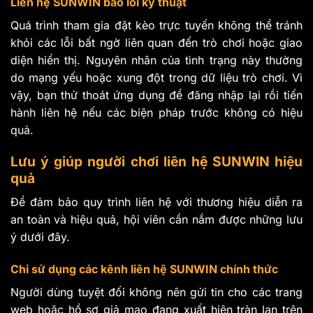
Liên hệ SUNWIN báo lỗi kỹ thuật
Quá trình tham gia đặt kèo trực tuyến không thể tránh
khỏi các lỗi bất ngờ liên quan đến trò chơi hoặc giao
diện hiển thị. Nguyên nhân của tình trạng này thường
do mạng yếu hoặc xung đột trong dữ liệu trò chơi. Vì
vậy, bạn thử thoát ứng dụng để đăng nhập lại rồi tiến
hành liên hệ nếu các biện pháp trước không có hiệu
quả.
Lưu ý giúp người chơi liên hệ SUNWIN hiệu
quả
Để đảm bảo quy trình liên hệ với thương hiệu diễn ra
an toàn và hiệu quả, hội viên cần nắm được những lưu
ý dưới đây.
Chỉ sử dụng các kênh liên hệ SUNWIN chính thức
Người dùng tuyệt đối không nên gửi tin cho các trang
web hoặc hồ sơ giả mạo đang xuất hiện tràn lan trên