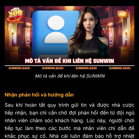
Mô tả vấn đề khi liên hệ SUNWIN
Nhận phản hồi và hướng dẫn
Sau khi hoàn tất quy trình gửi tin và được nhà cược
tiếp nhận, bạn chỉ cần chờ đợi phản hồi đến từ đội ngũ
nhân viên chăm sóc khách hàng. Lúc này, người chơi
tiếp tục làm theo các bước mà nhân viên chỉ dẫn để
khắc phục sự cố. Nhà cái luôn đảm bảo hỗ trợ nhiệt