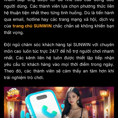
người dùng. Các thành viên lựa chọn phương thức liên
hệ thuận tiện nhất theo từng tình huống. Dù là tiến hành
qua email, hotline hay các trang mạng xã hội, dịch vụ
của
trang chủ SUNWIN
chắc chắn sẽ không khiến bạn
thất vọng.
Đội ngũ chăm sóc khách hàng tại SUNWIN với chuyên
môn cao luôn túc trực 24/7 để hỗ trợ người chơi nhanh
nhất. Các kênh liên hệ luôn được thiết lập tiếp nhận
yêu cầu từ khách hàng vào mọi thời điểm trong ngày.
Theo đó, các thành viên sẽ cảm thấy an tâm hơn khi
trải nghiệm trò chơi.