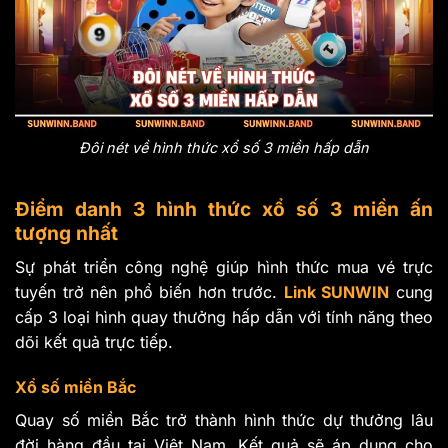
Đôi nét về hình thức xổ số 3 miền hấp dẫn
Điểm danh 3 hình thức xổ số 3 miền ấn
tượng nhất
​​Sự phát triển công nghệ giúp hình thức mua vé trực
tuyến trở nên phổ biến hơn trước.
Link SUNWIN
cung
cấp 3 loại hình quay thưởng hấp dẫn với tính năng theo
dõi kết quả trực tiếp.
Xổ số miền Bắc
Quay số miền Bắc trở thành hình thức dự thưởng lâu
đời hàng đầu tại Việt Nam. Kết quả sẽ áp dụng cho