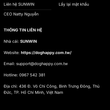
Liên hệ SUNWIN
Lấy lại mật khẩu
CEO Natty Nguyễn
THÔNG TIN LIÊN HỆ
Nhà cái:
SUNWIN
Website:
https://doghappy.com.tw/
Email:
support@doghappy.com.tw
Hotline: 0967 542 381
Địa chỉ: 436 Đ. Võ Chí Công, Bình Trưng Đông, Thủ
Đức, TP. Hồ Chí Minh, Việt Nam