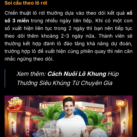
Soi cầu theo lô rơi
Chiến thuật lô rơi thường dựa vào theo dõi kết quả
xổ
số 3 miền
trong nhiều ngày liên tiếp. Khi có một con
số xuất hiện liên tục trong 2 ngày thì bạn nên tiếp tục
theo dõi thêm khoảng 2-3 ngày nữa. Thành viên sẽ
thường kết hợp đánh lô đảo tăng khả năng dự đoán,
trường hợp lô đề xuất hiện cùng phiên quay thì nên cân
nhắc ngừng theo dõi.
Xem thêm:
Cách Nuôi Lô Khung
Húp
Thưởng Siêu Khủng Từ Chuyên Gia