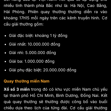
nhiều tỉnh thành phía Bắc như là: Hà Nội, Cao Bằng,
Hải Phòng. Phiên quay thưởng thường diễn ra vào
khoảng 17h15 mỗi ngày trên các kênh truyền hình. Cơ
cấu giải thưởng gồm:
Giải đặc biệt: khoảng 1 tỷ đồng
Giải nhất: 10.000.000 đồng
Giải nhì: 5.000.000 đồng
Giải ba: 1.000.000 đồng
Giải phụ đặc biệt: 20.000.000 đồng
Quay thưởng miền Nam
Xổ số 3 miền
trong đó có khu vực miền Nam chủ yếu
tại thành phố Hồ Chí Minh, Bình Dương, Đồng Nai. Kết
quả quay thưởng sẽ thường được công bố vào buổi
chiều dựa theo lịch của từng đài. Cơ cấu giải thưởng