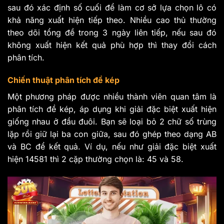
sau đó xác định số cuối để làm cơ sở lựa chọn lô có
khả năng xuất hiện tiếp theo. Nhiều cao thủ thường
theo dõi tổng đề trong 3 ngày liên tiếp, nếu sau đó
không xuất hiện kết quả phù hợp thì thay đổi cách
phân tích.
Chiến thuật phân tích đề kép
Một phương pháp được nhiều thành viên quan tâm là
phân tích đề kép, áp dụng khi giải đặc biệt xuất hiện
giống nhau ở đầu đuôi. Bạn sẽ loại bỏ 2 chữ số trùng
lặp rồi giữ lại ba con giữa, sau đó ghép theo dạng AB
và BC để kết quả. Ví dụ, nếu như giải đặc biệt xuất
hiện 14581 thì 2 cặp thường chọn là: 45 và 58.