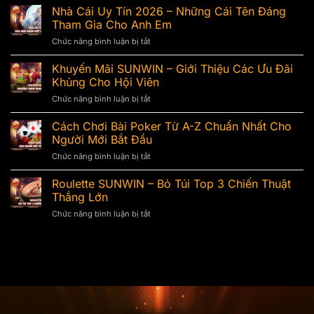
Tài
Nhà Cái Uy Tín 2026 – Những Cái Tên Đáng
Xỉu
Tham Gia Cho Anh Em
Miễn
Chức năng bình luận bị tắt
ở
Phí
Nhà
Phổ
Cái
Khuyến Mãi SUNWIN – Giới Thiệu Các Ưu Đãi
Biến
Uy
Và
Khủng Cho Hội Viên
Tín
Cách
Chức năng bình luận bị tắt
ở
2026
Sử
Khuyến
–
Dụng
Mãi
Cách Chơi Bài Poker Từ A-Z Chuẩn Nhất Cho
Những
Hiệu
SUNWIN
Cái
Người Mới Bắt Đầu
Quả
–
Tên
Chức năng bình luận bị tắt
ở
Giới
Đáng
Cách
Thiệu
Tham
Chơi
Roulette SUNWIN – Bỏ Túi Top 3 Chiến Thuật
Các
Gia
Bài
Ưu
Thắng Lớn
Cho
Poker
Đãi
Anh
Chức năng bình luận bị tắt
ở
Từ
Khủng
Em
Roulette
A-
Cho
SUNWIN
Z
Hội
–
Chuẩn
Viên
Bỏ
Nhất
Túi
Cho
Top
Người
3
Mới
Chiến
Bắt