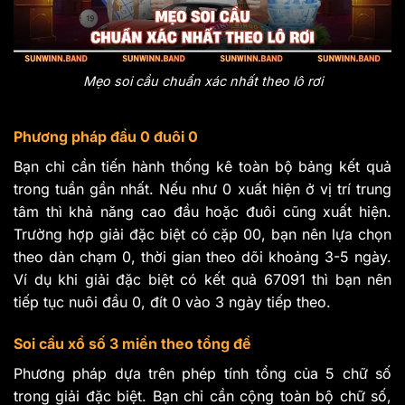
Mẹo soi cầu chuẩn xác nhất theo lô rơi
Phương pháp đầu 0 đuôi 0
Bạn chỉ cần tiến hành thống kê toàn bộ bảng kết quả
trong tuần gần nhất. Nếu như 0 xuất hiện ở vị trí trung
tâm thì khả năng cao đầu hoặc đuôi cũng xuất hiện.
Trường hợp giải đặc biệt có cặp 00, bạn nên lựa chọn
theo dàn chạm 0, thời gian theo dõi khoảng 3-5 ngày.
Ví dụ khi giải đặc biệt có kết quả 67091 thì bạn nên
tiếp tục nuôi đầu 0, đít 0 vào 3 ngày tiếp theo.
Soi cầu xổ số 3 miền theo tổng đề
Phương pháp dựa trên phép tính tổng của 5 chữ số
trong giải đặc biệt. Bạn chỉ cần cộng toàn bộ chữ số,