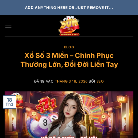
Bỏ
ADD ANYTHING HERE OR JUST REMOVE IT...
qua
nội
dung
BLOG
Xổ Số 3 Miền – Chinh Phục
Thưởng Lớn, Đổi Đời Liền Tay
ĐĂNG VÀO
THÁNG 3 18, 2026
BỞI
SEO
18
Th3