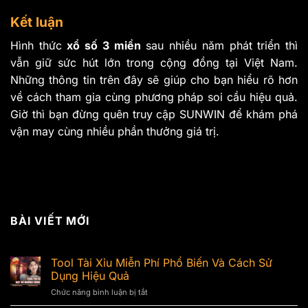
Kết luận
Hình thức
xổ số 3 miền
sau nhiều năm phát triển thì
vẫn giữ sức hút lớn trong cộng đồng tại Việt Nam.
Những thông tin trên đây sẽ giúp cho bạn hiểu rõ hơn
về cách tham gia cùng phương pháp soi cầu hiệu quả.
Giờ thì bạn đừng quên truy cập SUNWIN để khám phá
vận may cùng nhiều phần thưởng giá trị.
BÀI VIẾT MỚI
Tool Tài Xỉu Miễn Phí Phổ Biến Và Cách Sử
Dụng Hiệu Quả
Chức năng bình luận bị tắt
ở
Tool